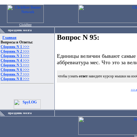
ClickHere
праздник мозга
Вопрос N 95:
Главная
Вопросы и Ответы:
Сборник N 1 >>>
Сборник N 2 >>>
Единицы величин бывают самые р
Сборник N 3 >>>
Сборник N 4 >>>
аббревиатура мес. Что это за вел
Сборник N 5 >>>
Сборник N 6 >>>
Сборник N 7 >>>
чтобы узнать
ответ
наведите курсор мышки на изо
Сборник N 8 >>>
<<< 
праздник мозга
И