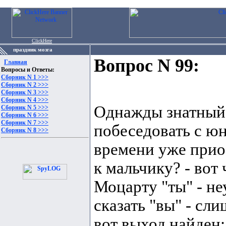
ClickHere
праздник мозга
Вопрос N 99:
Главная
Вопросы и Ответы:
Сборник N 1 >>>
Сборник N 2 >>>
Сборник N 3 >>>
Сборник N 4 >>>
Однажды знатный 
Сборник N 5 >>>
Сборник N 6 >>>
Сборник N 7 >>>
побеседовать с ю
Сборник N 8 >>>
времени уже прио
к мальчику? - вот
Моцарту "ты" - не
сказать "вы" - сл
вот выход найден