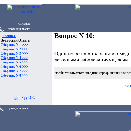
ClickHere
праздник мозга
Вопрос N 10:
Главная
Вопросы и Ответы:
Сборник N 1 >>>
Сборник N 2 >>>
Один из основоположников меди
Сборник N 3 >>>
Сборник N 4 >>>
легочными заболеваниями, лечил
Сборник N 5 >>>
Сборник N 6 >>>
Сборник N 7 >>>
чтобы узнать
ответ
наведите курсор мышки на изо
Сборник N 8 >>>
<<< 
праздник мозга
И