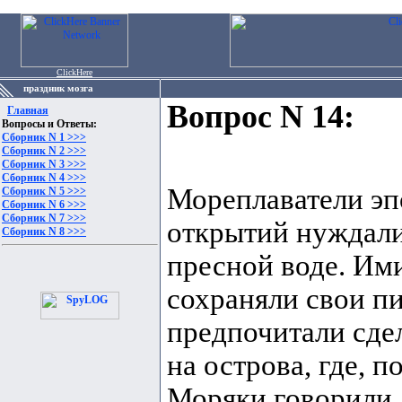
ClickHere
праздник мозга
Вопрос N 14:
Главная
Вопросы и Ответы:
Сборник N 1 >>>
Сборник N 2 >>>
Сборник N 3 >>>
Сборник N 4 >>>
Мореплаватели эп
Сборник N 5 >>>
Сборник N 6 >>>
Сборник N 7 >>>
открытий нуждалис
Сборник N 8 >>>
пресной воде. Им
сохраняли свои п
предпочитали сдел
на острова, где, 
Моряки говорили,