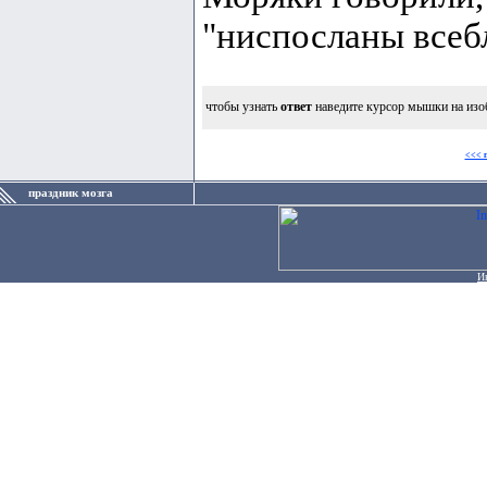
"ниспосланы всеб
чтобы узнать
ответ
наведите курсор мышки на изо
<<< 
праздник мозга
И