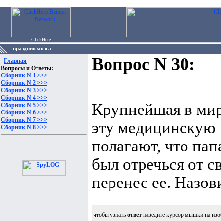
ClickHere
праздник мозга
Вопрос N 30:
Главная
Вопросы и Ответы:
Сборник N 1 >>>
Сборник N 2 >>>
Сборник N 3 >>>
Сборник N 4 >>>
Крупнейшая в мир
Сборник N 5 >>>
Сборник N 6 >>>
Сборник N 7 >>>
эту медицинскую 
Сборник N 8 >>>
полагают, что пап
был отречься от с
перенес ее. Назов
чтобы узнать
ответ
наведите курсор мышки на изо