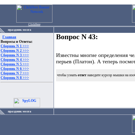
ClickHere
праздник мозга
Вопрос N 43:
Главная
Вопросы и Ответы:
Сборник N 1 >>>
Сборник N 2 >>>
Известны многие определения чел
Сборник N 3 >>>
Сборник N 4 >>>
перьев (Платон). А теперь посмо
Сборник N 5 >>>
Сборник N 6 >>>
Сборник N 7 >>>
чтобы узнать
ответ
наведите курсор мышки на изо
Сборник N 8 >>>
праздник мозга