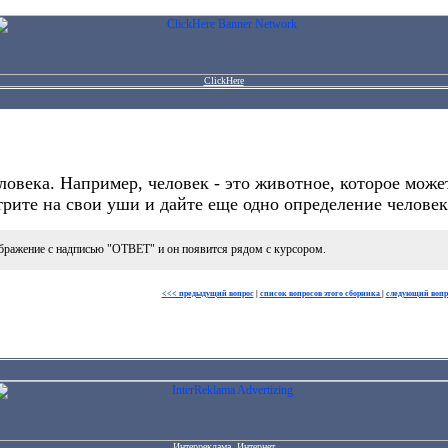
ClickHere
овека. Например, человек - это животное, которое может 
трите на свои уши и дайте еще одно определение человек
бражение с надписью "ОТВЕТ" и он появится рядом с курсором.
<<< предыдущий вопрос
|
список вопросов этого сборника
|
следующий вопр
Интерреклама. Интернет