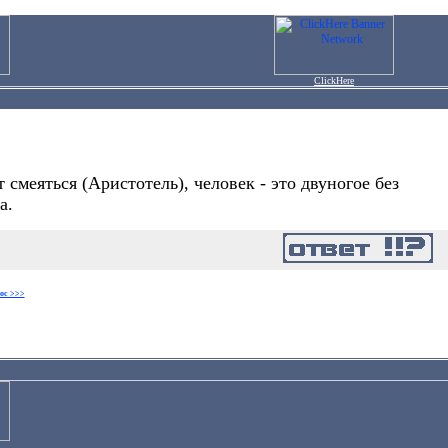
ClickHere
смеяться (Аристотель), человек - это двуногое без
а.
ос >>>