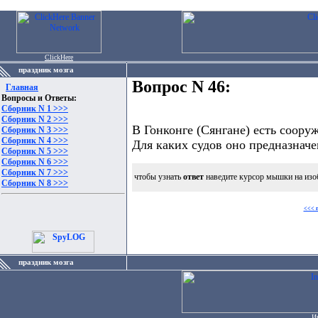
ClickHere
праздник мозга
Вопрос N 46:
Главная
Вопросы и Ответы:
Сборник N 1 >>>
Сборник N 2 >>>
В Гонконге (Сянгане) есть соору
Сборник N 3 >>>
Сборник N 4 >>>
Для каких судов оно предназначе
Сборник N 5 >>>
Сборник N 6 >>>
Сборник N 7 >>>
чтобы узнать
ответ
наведите курсор мышки на изо
Сборник N 8 >>>
<<< 
праздник мозга
И