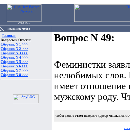
ClickHere
праздник мозга
Вопрос N 49:
Главная
Вопросы и Ответы:
Сборник N 1 >>>
Сборник N 2 >>>
Сборник N 3 >>>
Сборник N 4 >>>
Феминистки заявля
Сборник N 5 >>>
Сборник N 6 >>>
Сборник N 7 >>>
нелюбимых слов. И
Сборник N 8 >>>
имеет отношение 
мужскому роду. Чт
чтобы узнать
ответ
наведите курсор мышки на изо
<<< 