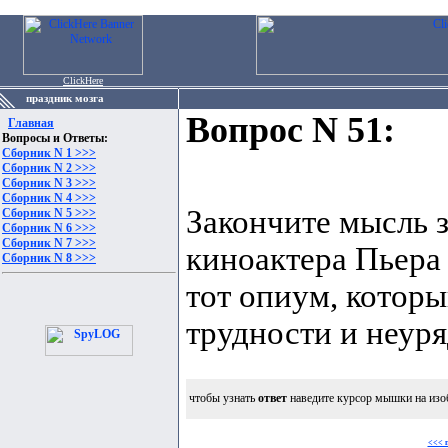
ClickHere
праздник мозга
Вопрос N 51:
Главная
Вопросы и Ответы:
Сборник N 1 >>>
Сборник N 2 >>>
Сборник N 3 >>>
Сборник N 4 >>>
Закончите мысль 
Сборник N 5 >>>
Сборник N 6 >>>
Сборник N 7 >>>
киноактера Пьера 
Сборник N 8 >>>
тот опиум, которы
трудности и неуряд
чтобы узнать
ответ
наведите курсор мышки на изо
<<< 