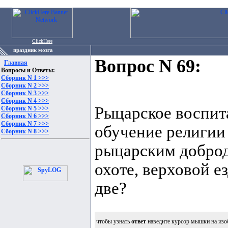
ClickHere
праздник мозга
Вопрос N 69:
Главная
Вопросы и Ответы:
Сборник N 1 >>>
Сборник N 2 >>>
Сборник N 3 >>>
Сборник N 4 >>>
Рыцарское воспита
Сборник N 5 >>>
Сборник N 6 >>>
Сборник N 7 >>>
обучение религии 
Сборник N 8 >>>
рыцарским доброд
охоте, верховой е
две?
чтобы узнать
ответ
наведите курсор мышки на изо