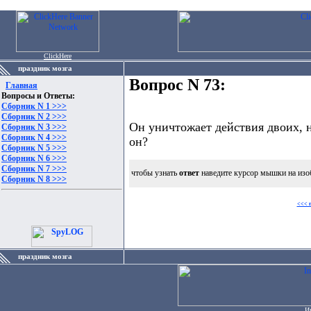
ClickHere
праздник мозга
Вопрос N 73:
Главная
Вопросы и Ответы:
Сборник N 1 >>>
Сборник N 2 >>>
Он уничтожает действия двоих, 
Сборник N 3 >>>
Сборник N 4 >>>
он?
Сборник N 5 >>>
Сборник N 6 >>>
Сборник N 7 >>>
чтобы узнать
ответ
наведите курсор мышки на изо
Сборник N 8 >>>
<<< 
праздник мозга
И