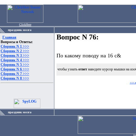
ClickHere
праздник мозга
Вопрос N 76:
Главная
Вопросы и Ответы:
Сборник N 1 >>>
Сборник N 2 >>>
По какому поводу на 16 с&
Сборник N 3 >>>
Сборник N 4 >>>
Сборник N 5 >>>
Сборник N 6 >>>
чтобы узнать
ответ
наведите курсор мышки на изо
Сборник N 7 >>>
Сборник N 8 >>>
<<< 
праздник мозга
И