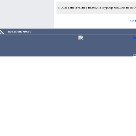
чтобы узнать
ответ
наведите курсор мышки на изо
<<< 
праздник мозга
И