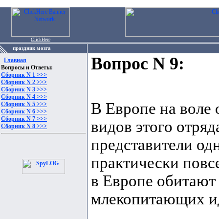
ClickHere
праздник мозга
Вопрос N 9:
Главная
Вопросы и Ответы:
Сборник N 1 >>>
Сборник N 2 >>>
Сборник N 3 >>>
Сборник N 4 >>>
В Европе на воле 
Сборник N 5 >>>
Сборник N 6 >>>
Сборник N 7 >>>
видов этого отря
Сборник N 8 >>>
представители од
практически повсе
в Европе обитают 
млекопитающих ид