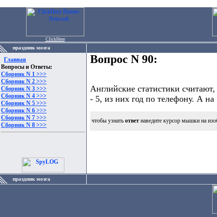
ClickHere
праздник мозга
Вопрос N 90:
Главная
Вопросы и Ответы:
Сборник N 1 >>>
Сборник N 2 >>>
Английские статистики считают, 
Сборник N 3 >>>
Сборник N 4 >>>
- 5, из них год по телефону. А на
Сборник N 5 >>>
Сборник N 6 >>>
Сборник N 7 >>>
чтобы узнать
ответ
наведите курсор мышки на изо
Сборник N 8 >>>
праздник мозга