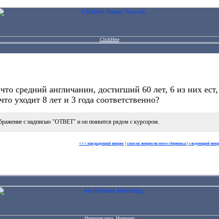
ClickHere
что средний англичанин, достигший 60 лет, 6 из них ест,
 что уходит 8 лет и 3 года соответственно?
бражение с надписью "ОТВЕТ" и он появится рядом с курсором.
<<< предыдущий вопрос
|
список вопросов этого сборника
|
следующий вопр
Интерреклама. Интернет