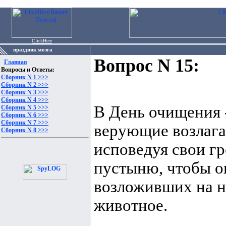
ClickHere
праздник мозга
Вопрос N 15:
Главная
Вопросы и Ответы:
Сборник N 1 >>>
Сборник N 2 >>>
Сборник N 3 >>>
Сборник N 4 >>>
В День очищения 
Сборник N 5 >>>
Сборник N 6 >>>
Сборник N 7 >>>
верующие возлага
Сборник N 8 >>>
исповедуя свои гр
пустыню, чтобы о
возложивших на н
животное.