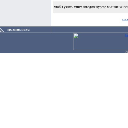
чтобы узнать
ответ
наведите курсор мышки на изо
<<< 
праздник мозга
И