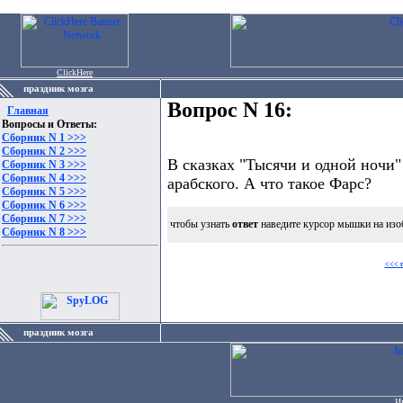
ClickHere
праздник мозга
Вопрос N 16:
Главная
Вопросы и Ответы:
Сборник N 1 >>>
Сборник N 2 >>>
В сказках "Тысячи и одной ночи"
Сборник N 3 >>>
Сборник N 4 >>>
арабского. А что такое Фарс?
Сборник N 5 >>>
Сборник N 6 >>>
Сборник N 7 >>>
чтобы узнать
ответ
наведите курсор мышки на изо
Сборник N 8 >>>
<<< 
праздник мозга
И