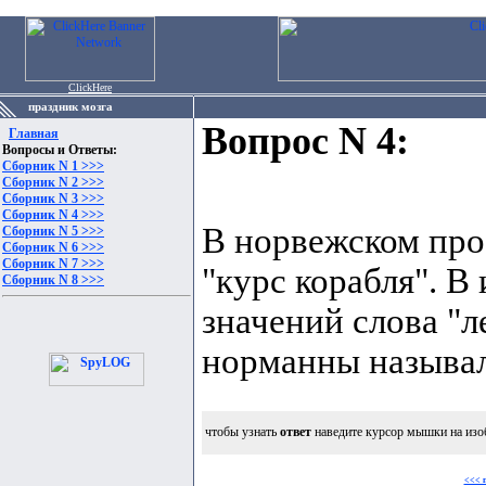
ClickHere
праздник мозга
Вопрос N 4:
Главная
Вопросы и Ответы:
Сборник N 1 >>>
Сборник N 2 >>>
Сборник N 3 >>>
Сборник N 4 >>>
В норвежском про
Сборник N 5 >>>
Сборник N 6 >>>
Сборник N 7 >>>
"курс корабля". В
Сборник N 8 >>>
значений слова "ле
норманны называл
чтобы узнать
ответ
наведите курсор мышки на изо
<<< 