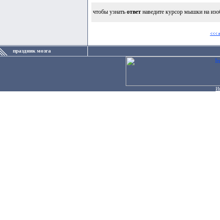
чтобы узнать
ответ
наведите курсор мышки на изо
<<< 
праздник мозга
И