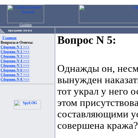
ClickHere
праздник мозга
Вопрос N 5:
Главная
Вопросы и Ответы:
Сборник N 1 >>>
Сборник N 2 >>>
Сборник N 3 >>>
Сборник N 4 >>>
Однажды он, несмо
Сборник N 5 >>>
Сборник N 6 >>>
Сборник N 7 >>>
вынужден наказать
Сборник N 8 >>>
тот украл у него 
этом присутствова
составляющими усп
совершена кража?