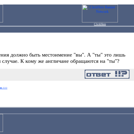
ClickHere
ния должно быть местоимение "вы". А "ты" это лишь
м случае. К кому же англичане обращаются на "ты"?
ос >>>