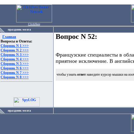
ClickHere
праздник мозга
Вопрос N 52:
Главная
Вопросы и Ответы:
Сборник N 1 >>>
Сборник N 2 >>>
Французские специалисты в обла
Сборник N 3 >>>
Сборник N 4 >>>
приятное исключение. В английск
Сборник N 5 >>>
Сборник N 6 >>>
Сборник N 7 >>>
чтобы узнать
ответ
наведите курсор мышки на изо
Сборник N 8 >>>
праздник мозга