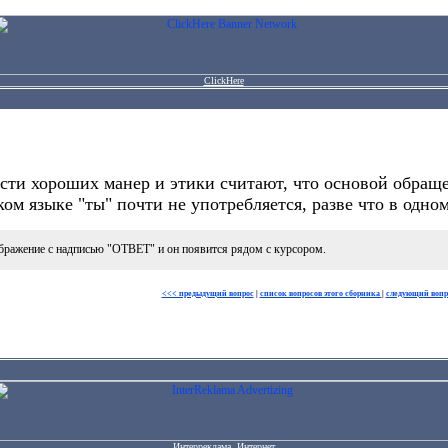
ClickHere
сти хороших манер и этики считают, что основой обраще
ом языке "ты" почти не употребляется, разве что в одно
бражение с надписью "ОТВЕТ" и он появится рядом с курсором.
<<< предыдущий вопрос
|
список вопросов этого сборника
|
следующий вопр
Интерреклама. Интернет