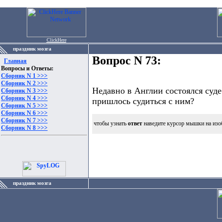
ClickHere
праздник мозга
Вопрос N 73:
Главная
Вопросы и Ответы:
Сборник N 1 >>>
Сборник N 2 >>>
Недавно в Англии состоялся суде
Сборник N 3 >>>
Сборник N 4 >>>
пришлось судиться с ним?
Сборник N 5 >>>
Сборник N 6 >>>
Сборник N 7 >>>
чтобы узнать
ответ
наведите курсор мышки на изо
Сборник N 8 >>>
праздник мозга