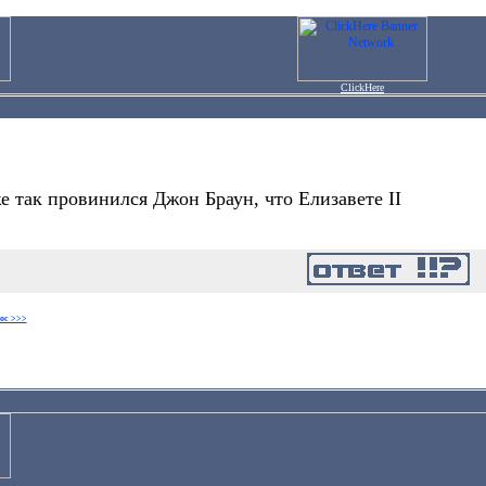
ClickHere
е так провинился Джон Браун, что Елизавете II
ос >>>