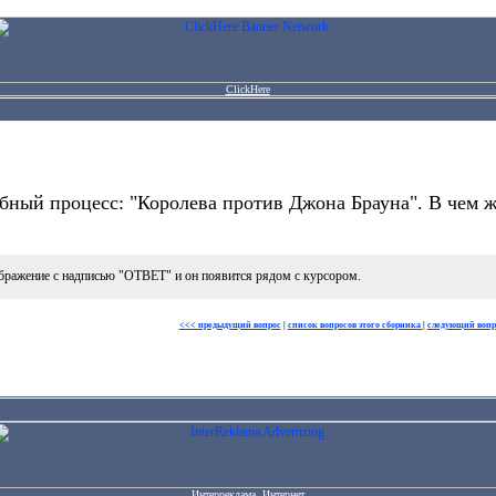
ClickHere
бный процесс: "Королева против Джона Брауна". В чем ж
бражение с надписью "ОТВЕТ" и он появится рядом с курсором.
<<< предыдущий вопрос
|
список вопросов этого сборника
|
следующий вопр
Интерреклама. Интернет