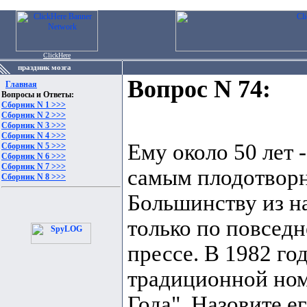
ClickHere
праздник мозга
Вопрос N 74:
Главная
Вопросы и Ответы:
Сборник N 1 >>>
Сборник N 2 >>>
Сборник N 3 >>>
Сборник N 4 >>>
Ему около 50 лет 
Сборник N 5 >>>
Сборник N 6 >>>
Сборник N 7 >>>
самым плодотворн
Сборник N 8 >>>
Большинству из н
только по повседн
прессе. В 1982 го
традиционной ном
Года". Назовите ег