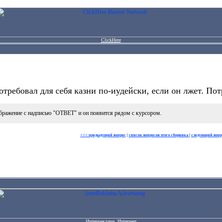
ClickHere
ребовал для себя казни по-иудейски, если он лжет. Пот
бражение с надписью "ОТВЕТ" и он появится рядом с курсором.
<<< предыдущий вопрос
|
список вопросов этого сборника
|
следующий вопр
Интерреклама. Интернет