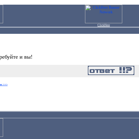
ClickHere
ребуйте и вы!
ос >>>