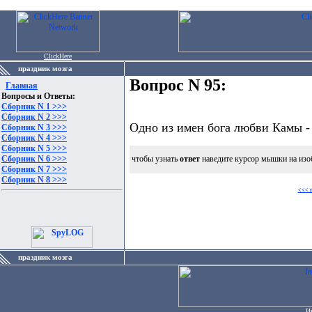
ClickHere
праздник мозга
Вопрос N 95:
Главная
Вопросы и Ответы:
Сборник N 1 >>>
Сборник N 2 >>>
Одно из имен бога любви Камы - 
Сборник N 3 >>>
Сборник N 4 >>>
Сборник N 5 >>>
Сборник N 6 >>>
чтобы узнать
ответ
наведите курсор мышки на изо
Сборник N 7 >>>
Сборник N 8 >>>
<<< 
праздник мозга
И